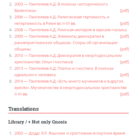
2003 — Пантелеев А.Д. В поисках «исторического
Валентина»
[pdf]
2006 — Пантелеев А.Д. Религиозная терпимость и
нетерпимость в Риме во II-III вв.
[pdf]
2008 — Пантелеев А.Д. Римская империя в зеркале гнозиса
2009 — Пантелеев А.Д. Элементы демократии в
[pdf]
раннехристианских общинах. Споры об организации
общины
[pdf]
2010 — Пантелеев А.Д. Демократия в неортодоксальном
христианстве. Опыт гностиков
[pdf]
2013 — Пантелеев А.Д. Платон и гностики. В поисках
идеального человека
[pdf]
2014 — Пантелеев А.Д. «Есть много мучеников и в других
ересях». Мученичество в неортодоксальном христианстве
II-III вв.
[pdf]
Translations
Library
/
+ Not only Gnosis
2003 — Доддс Э.Р. Язычник и христианин в смутное время