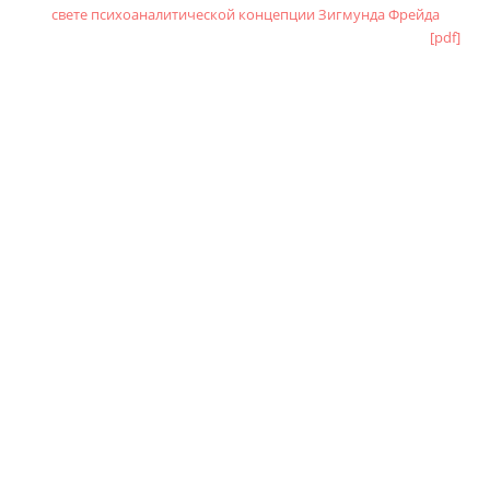
свете психоаналитической концепции Зигмунда Фрейда
[pdf]