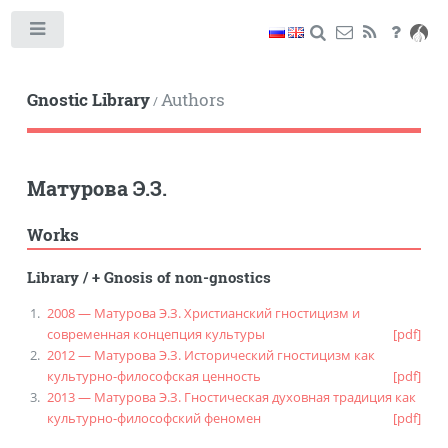
Toggle
Gnostic Library
Authors
/
Матурова Э.З.
Works
Library
/
+ Gnosis of non-gnostics
2008 — Матурова Э.З. Христианский гностицизм и
современная концепция культуры
[pdf]
2012 — Матурова Э.З. Исторический гностицизм как
культурно-философская ценность
[pdf]
2013 — Матурова Э.З. Гностическая духовная традиция как
культурно-философский феномен
[pdf]