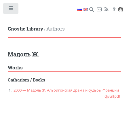
Toggle
Gnostic Library
Authors
/
Мадоль Ж.
Works
Catharism
/
Books
2000 — Мадоль Ж. Альбигойская драма и судьбы Франции
[djvu]
[pdf]