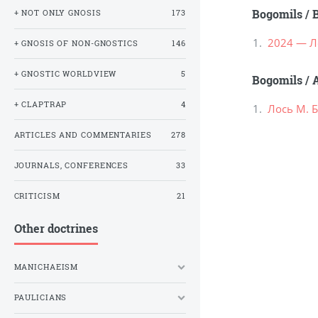
Bogomils
/
+ NOT ONLY GNOSIS
173
2024 — Л
+ GNOSIS OF NON-GNOSTICS
146
+ GNOSTIC WORLDVIEW
5
Bogomils
/
A
+ CLAPTRAP
4
Лось М. 
ARTICLES AND COMMENTARIES
278
JOURNALS, CONFERENCES
33
CRITICISM
21
Other doctrines
MANICHAEISM
PAULICIANS