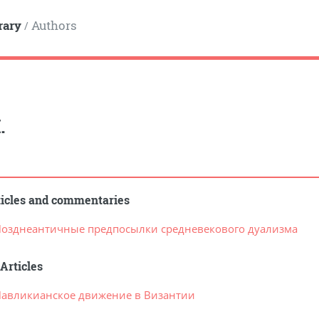
rary
Authors
/
.
ticles and commentaries
Позднеантичные предпосылки средневекового дуализма
Articles
Павликианское движение в Византии