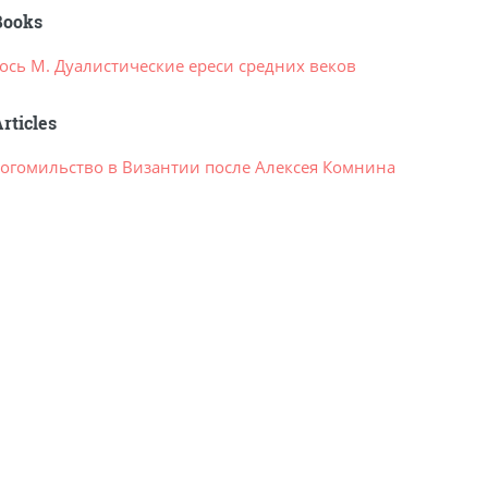
Books
ось М. Дуалистические ереси средних веков
rticles
Богомильство в Византии после Алексея Комнина