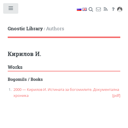
Toggle
Gnostic Library
Authors
/
Кирилов И.
Works
Bogomils
/
Books
2000 — Кирилов И. Истината за богомилите. Документална
хроника
[pdf]