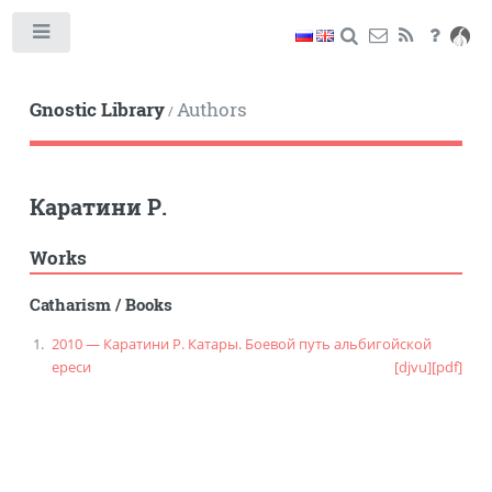
Toggle
Gnostic Library
Authors
/
Каратини Р.
Works
Catharism
/
Books
2010 — Каратини Р. Катары. Боевой путь альбигойской
ереси
[djvu]
[pdf]