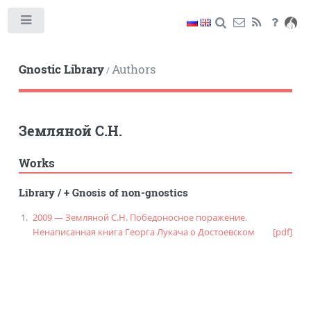
Toggle
Gnostic Library
Authors
/
Земляной С.Н.
Works
Library
/
+ Gnosis of non-gnostics
2009 — Земляной С.Н. Победоносное поражение.
Ненаписанная книга Георга Лукача о Достоевском
[pdf]