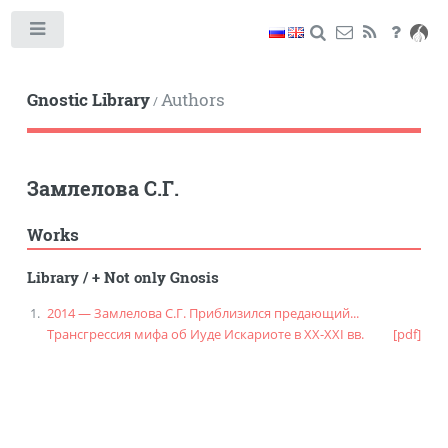
Toggle
Gnostic Library
Authors
/
Замлелова С.Г.
Works
Library
/
+ Not only Gnosis
2014 — Замлелова С.Г. Приблизился предающий...
Трансгрессия мифа об Иуде Искариоте в XX-XXI вв.
[pdf]