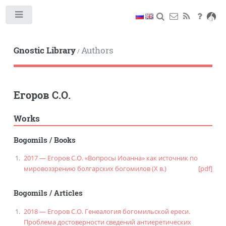
Toggle
Gnostic Library
Authors
/
Егоров С.О.
Works
Bogomils
/
Books
2017 — Егоров С.О. «Вопросы Иоанна» как источник по
мировоззрению болгарских богомилов (X в.)
[pdf]
Bogomils
/
Articles
2018 — Егоров С.О. Генеалогия богомильской ереси.
Проблема достоверности сведений антиеретических