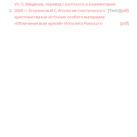
VII.1). Введение, перевод с коптского и комментарии
2009 — Егоренков И.С. Апология гностического
[
Texts
]
[pdf]
христианства как источник особого материала
«Обличения всех ересей» Ипполита Римского
[pdf]