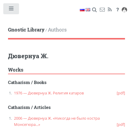
Toggle
Gnostic Library
Authors
/
Дювернуа Ж.
Works
Catharism
/
Books
1976 — Дювернуа Ж. Религия катаров
[pdf]
Catharism
/
Articles
2006 — Дювернуа Ж. «Никогда не было костра
Монсегюра...»
[pdf]