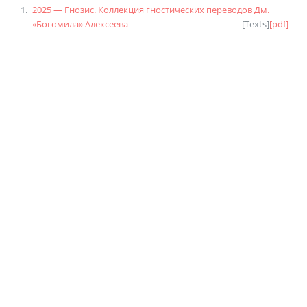
2025 — Гнозис. Коллекция гностических переводов Дм.
«Богомила» Алексеева
[
Texts
]
[pdf]