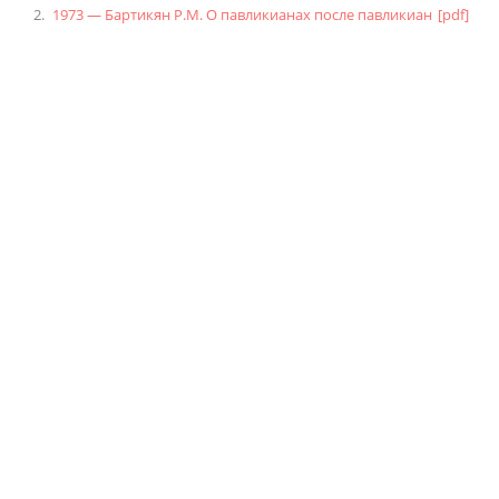
1973 — Бартикян Р.М. О павликианах после павликиан
[pdf]