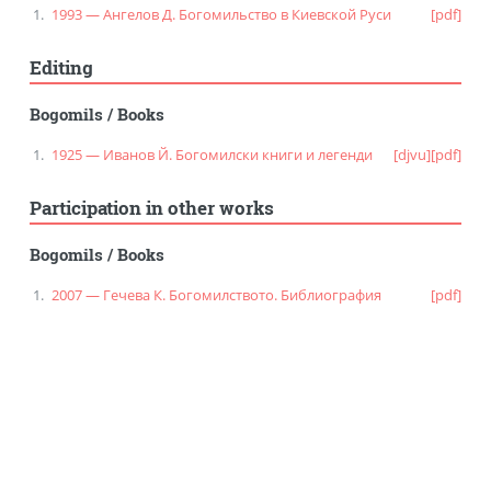
1993 — Ангелов Д. Богомильство в Киевской Руси
[pdf]
Editing
Bogomils
/
Books
1925 — Иванов Й. Богомилски книги и легенди
[djvu]
[pdf]
Participation in other works
Bogomils
/
Books
2007 — Гечева К. Богомилството. Библиография
[pdf]