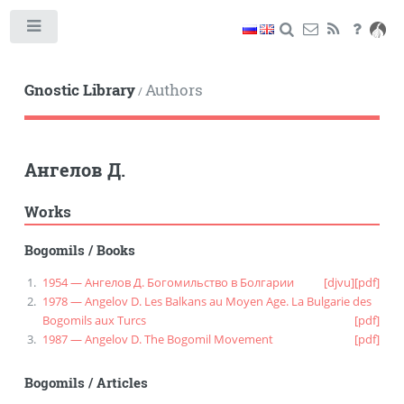
Toggle
Gnostic Library
Authors
/
Ангелов Д.
Works
Bogomils
/
Books
1954 — Ангелов Д. Богомильство в Болгарии
[djvu]
[pdf]
1978 — Angelov D. Les Balkans au Moyen Age. La Bulgarie des
Bogomils aux Turcs
[pdf]
1987 — Angelov D. The Bogomil Movement
[pdf]
Bogomils
/
Articles