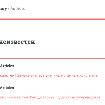
rary
Authors
/
неизвестен
Articles
известен Павликиане. Еретики или истинные христиане
Articles
втор неизвестен Жан Дювернуа. Одержимый переводами