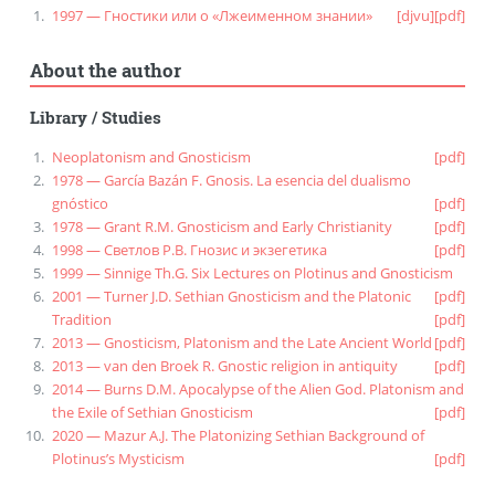
1997 — Гностики или о «Лжеименном знании»
[djvu]
[pdf]
About the author
Library
/
Studies
Neoplatonism and Gnosticism
[pdf]
1978 — García Bazán F. Gnosis. La esencia del dualismo
gnóstico
[pdf]
1978 — Grant R.M. Gnosticism and Early Christianity
[pdf]
1998 — Светлов Р.В. Гнозис и экзегетика
[pdf]
1999 — Sinnige Th.G. Six Lectures on Plotinus and Gnosticism
2001 — Turner J.D. Sethian Gnosticism and the Platonic
[pdf]
Tradition
[pdf]
2013 — Gnosticism, Platonism and the Late Ancient World
[pdf]
2013 — van den Broek R. Gnostic religion in antiquity
[pdf]
2014 — Burns D.M. Apocalypse of the Alien God. Platonism and
the Exile of Sethian Gnosticism
[pdf]
2020 — Mazur A.J. The Platonizing Sethian Background of
Plotinus’s Mysticism
[pdf]