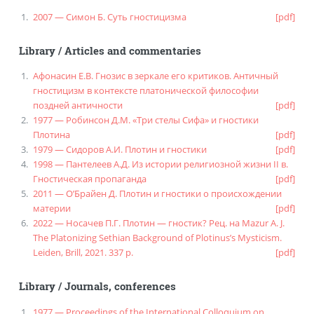
2007 — Симон Б. Суть гностицизма
[pdf]
Library
/
Articles and commentaries
Афонасин Е.В. Гнозис в зеркале его критиков. Античный
гностицизм в контексте платонической философии
поздней античности
[pdf]
1977 — Робинсон Д.М. «Три стелы Сифа» и гностики
Плотина
[pdf]
1979 — Сидоров А.И. Плотин и гностики
[pdf]
1998 — Пантелеев А.Д. Из истории религиозной жизни II в.
Гностическая пропаганда
[pdf]
2011 — О’Брайен Д. Плотин и гностики о происхождении
материи
[pdf]
2022 — Носачев П.Г. Плотин — гностик? Рец. на Mazur A. J.
The Platonizing Sethian Background of Plotinus’s Mysticism.
Leiden, Brill, 2021. 337 p.
[pdf]
Library
/
Journals, conferences
1977 — Proceedings of the International Colloquium on