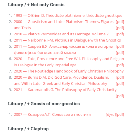
Library
/
+ Not only Gnosis
1993 — O’Brien D. Théodicée plotinienne, théodicée gnostique
2000 — Gnosticism and Later Platonism. Themes, Figures,
[pdf]
and Texts
[pdf]
2010 — Plato's Parmenides and Its Heritage. Volume 2
[pdf]
2011 — Narbonne J.-M. Plotinus in Dialogue with the Gnostics
2011 — Саврей В.Я. Александрийская школа в истории
[pdf]
философско-богословской мысли
[pdf]
2020 — Fate, Providence and Free Will. Philosophy and Religion
in Dialogue in the Early Imperial Age
[pdf]
2020 — The Routledge Handbook of Early Christian Philosophy
2020 — Burns D.M. Did God Care. Providence, Dualism,
[pdf]
and Will in Later Greek and Early Christian Philosophy
[pdf]
2021 — Karamanolis G. The Philosophy of Early Christianity
[pdf]
Library
/
+ Gnosis of non-gnostics
2007 — Козырев А.П. Соловьев и гностики
[djvu]
[pdf]
Library
/
+ Claptrap